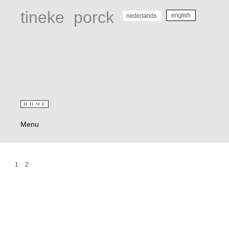
tineke
porck
Menu
1
2