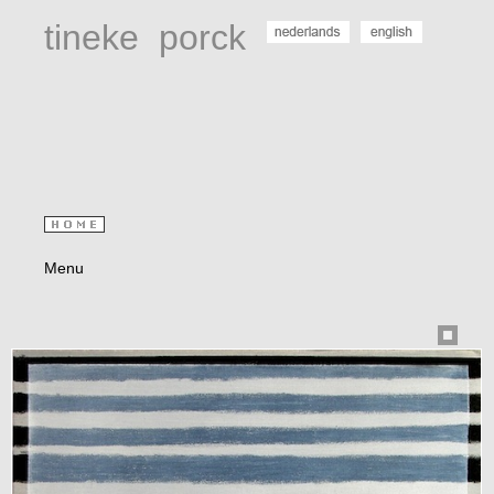
tineke
porck
Menu