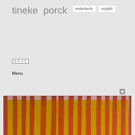
tineke
porck
Menu